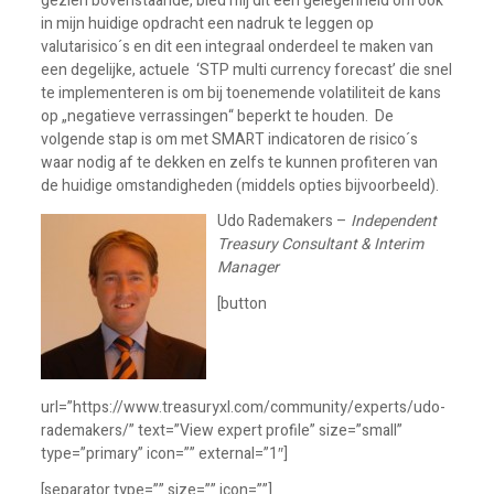
gezien bovenstaande, bied mij dit een gelegenheid om ook
in mijn huidige opdracht een nadruk te leggen op
valutarisico´s en dit een integraal onderdeel te maken van
een degelijke, actuele ‘STP multi currency forecast’ die snel
te implementeren is om bij toenemende volatiliteit de kans
op „negatieve verrassingen“ beperkt te houden.
De
volgende stap is om met SMART indicatoren de risico´s
waar nodig af te dekken en zelfs te kunnen profiteren van
de huidige omstandigheden (middels opties bijvoorbeeld).
Udo Rademakers –
Independent
Treasury Consultant & Interim
Manager
[button
url=”https://www.treasuryxl.com/community/experts/udo-
rademakers/” text=”View expert profile” size=”small”
type=”primary” icon=”” external=”1″]
[separator type=”” size=”” icon=””]