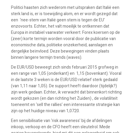
Politici haasten zich wederom met uitspraken dat Italië een
sterk land is, er is toewijding alom, en er wordt gezegd dat
een ‘nee-stem van Italië geen stem is tegen de EU’
enzovoorts. Echter, het valt moeilijk te ontkennen dat
Europa in instabiel vaarwater verkeert. Forex koersen op de
(zeer) korte termijn worden vooral door de publicatie van
economische data, politieke onzekerheid, aanslagen en
dergelijke beïnvloed. Deze bewegingen vinden plaats
binnen langere termijn trends (waves).
De EUR/USD beweegt zich sinds februari 2015 grofweg in
een range van 1,05 (onderkant) en 1,15 (bovenkant). Vooral
in de laatste 3 weken is de EUR/USD relatief sterk gedaald
(van 1,11 naar 1,05). De support heeft daardoor (tijdelijk?)
zijn werk gedaan. Echter, ik verwacht dat binnenkort richting
wordt gekozen (en dan richting het Zuiden) , de volatiliteit
toeneemt en ‘sell the rallies’ een interessante strategie kan
zijn op het huidige niveau van 1,0720.
Een sensibilisatie van ‘risk awareness’ bij de afdelingen
inkoop, verkoop en de CFO heeft een sleutelrol. Mede