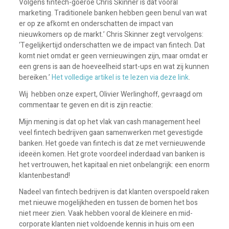
Volgens fintech-goeroe Chris Skinner is dat vooral
marketing. Traditionele banken hebben geen benul van wat
er op ze afkomt en onderschatten de impact van
nieuwkomers op de markt.’ Chris Skinner zegt vervolgens:
‘Tegelijkertijd onderschatten we de impact van fintech. Dat
komt niet omdat er geen vernieuwingen zijn, maar omdat er
een grens is aan de hoeveelheid start-ups en wat zij kunnen
bereiken.’
Het volledige artikel is te lezen via deze link
.
Wij hebben onze expert, Olivier Werlinghoff, gevraagd om
commentaar te geven en dit is zijn reactie:
Mijn mening is dat op het vlak van cash management heel
veel fintech bedrijven gaan samenwerken met gevestigde
banken. Het goede van fintech is dat ze met vernieuwende
ideeën komen. Het grote voordeel inderdaad van banken is
het vertrouwen, het kapitaal en niet onbelangrijk: een enorm
klantenbestand!
Nadeel van fintech bedrijven is dat klanten overspoeld raken
met nieuwe mogelijkheden en tussen de bomen het bos
niet meer zien. Vaak hebben vooral de kleinere en mid-
corporate klanten niet voldoende kennis in huis om een