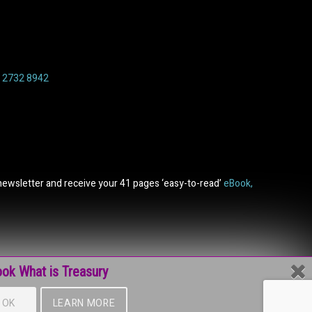
6 2732 8942
newsletter and receive your 41 pages ‘easy-to-read’
eBook,
ok What is Treasury
OK
LEARN MORE