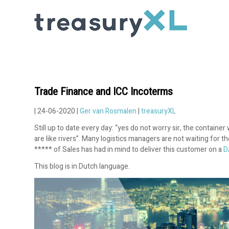
Trade Finance and ICC Incoterms
| 24-06-2020 |
Ger van Rosmalen
|
treasuryXL
Still up to date every day: “yes do not worry sir, the container
are like rivers”. Many logistics managers are not waiting for
***** of Sales has had in mind to deliver this customer on a
D
This blog is in Dutch language.