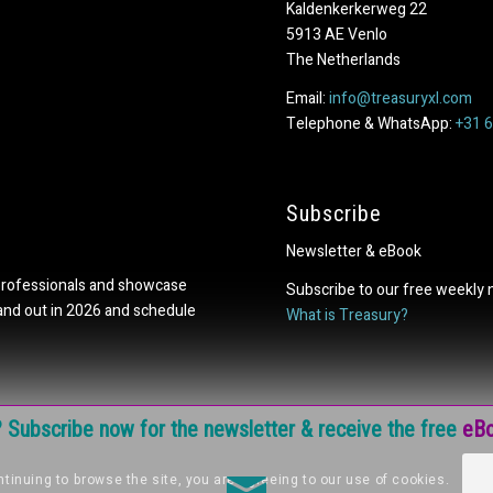
Kaldenkerkerweg 22
5913 AE Venlo
The Netherlands
Email:
info@treasuryxl.com
Telephone & WhatsApp:
+31 
Subscribe
Newsletter & eBook
professionals and showcase
Subscribe to our free weekly 
tand out in 2026 and schedule
What is Treasury?
e? Subscribe now for the newsletter & receive the free
eBo
tinuing to browse the site, you are agreeing to our use of cookies.