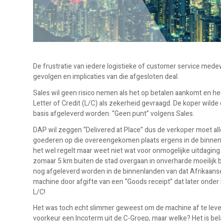
De frustratie van iedere logistieke of customer service medew
gevolgen en implicaties van die afgesloten deal.
Sales wil geen risico nemen als het op betalen aankomt en he
Letter of Credit (L/C) als zekerheid gevraagd. De koper wi
basis afgeleverd worden. “Geen punt” volgens Sales.
DAP wil zeggen “Delivered at Place” dus de verkoper moet alle
goederen op die overeengekomen plaats ergens in de binnenla
het wel regelt maar weet niet wat voor onmogelijke uitdaging d
zomaar 5 km buiten de stad overgaan in onverharde moeilijk
nog afgeleverd worden in de binnenlanden van dat Afrikaanse
machine door afgifte van een “Goods receipt” dat later onde
L/C!
Het was toch echt slimmer geweest om de machine af te levere
voorkeur een Incoterm uit de C-Groep, maar welke? Het is bela