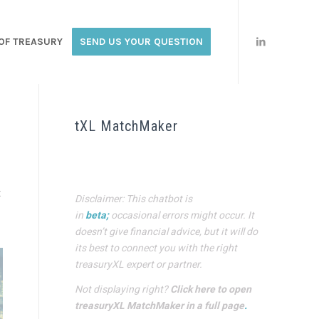
OF TREASURY
SEND US YOUR QUESTION
tXL MatchMaker
t
Disclaimer: This chatbot is
in
beta;
occasional errors might occur. It
doesn’t give financial advice, but it will do
its best to connect you with the right
treasuryXL expert or partner.
Not displaying right?
Click here to open
treasuryXL MatchMaker in a full page
.