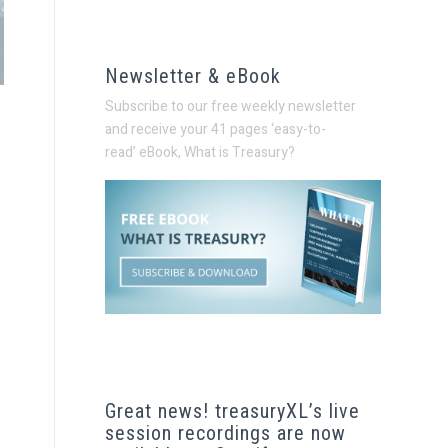
Newsletter & eBook
Subscribe to our free weekly newsletter
and receive your 41 pages ‘easy-to-
read’
eBook, What is Treasury?
Great news! treasuryXL’s live
session recordings are now