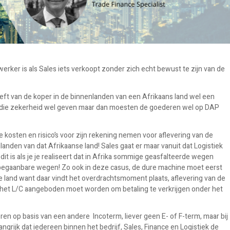
erker is als Sales iets verkoopt zonder zich echt bewust te zijn van de
eft van de koper in de binnenlanden van een Afrikaans land wel een
lde die zekerheid wel geven maar dan moesten de goederen wel op DAP
 kosten en risico’s voor zijn rekening nemen voor aflevering van de
nden van dat Afrikaanse land! Sales gaat er maar vanuit dat Logistiek
it is als je je realiseert dat in Afrika sommige geasfalteerde wegen
 begaanbare wegen! Zo ook in deze casus, de dure machine moet eerst
 land want daar vindt het overdrachtsmoment plaats, aflevering van de
r het L/C aangeboden moet worden om betaling te verkrijgen onder het
n op basis van een andere Incoterm, liever geen E- of F-term, maar bij
ngrijk dat iedereen binnen het bedrijf, Sales, Finance en Logistiek de