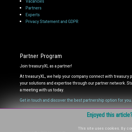
Vacancies
Partners
Experts
Privacy Statement and GDPR
Partner Program
Join treasuryXL as a partner!
At treasuryXL, we help your company connect with treasury 
your solutions and expertise through our partner network. S
a meeting with us today.
Get in touch and discover the best partnership option for you.
Enjoyed this articl
This site uses cookies. By con