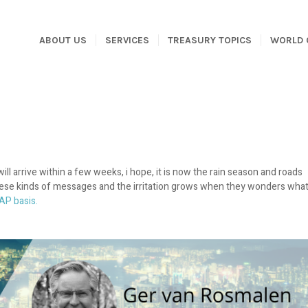
ABOUT US
SERVICES
TREASURY TOPICS
WORLD 
 will arrive within a few weeks, i hope, it is now the rain season and roads
 these kinds of messages and the irritation grows when they wonders wha
AP basis.