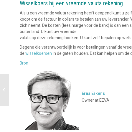
Wisselkoers bij een vreemde valuta rekening
Als u een vreemde valuta rekening heeft geopend kunt u zel
koopt om de factuur in dollars te betalen aan uw leverancier. W
zich neemt. De kosten (lees marge voor de bank) is dan een stu
buitenland. U kunt uw vreemde
valuta op deze rekening boeken. U kunt zelf bepalen op wel
Degene die verantwoordelijk is voor betalingen vanaf de vree
de
wisselkoersen
in de gaten houden. Dat kan helpen om de 
Bron
How to make a quick
business payment with
Erna Erkens
a spot transfer
Owner at EEVA