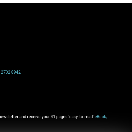
6 2732 8942
newsletter and receive your 41 pages ‘easy-to-read’
eBook,