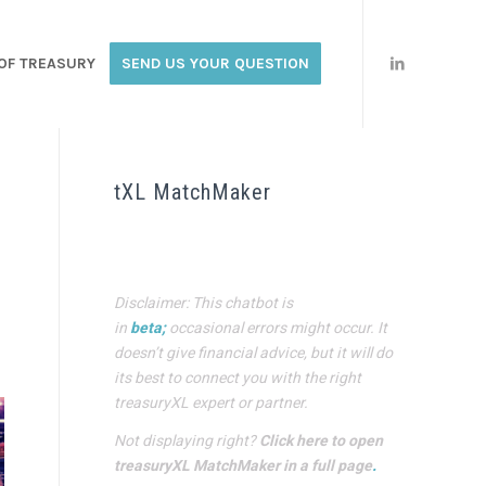
OF TREASURY
SEND US YOUR QUESTION
tXL MatchMaker
Disclaimer: This chatbot is
in
beta;
occasional errors might occur. It
doesn’t give financial advice, but it will do
its best to connect you with the right
treasuryXL expert or partner.
Not displaying right?
Click here to open
treasuryXL MatchMaker in a full page
.