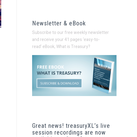
Newsletter & eBook
Subscribe to our free weekly newsletter
and receive your 41 pages ‘easy-to-
read’
eBook, What is Treasury?
Great news! treasuryXL’s live
session recordings are now