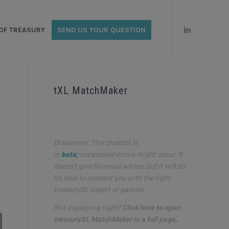
OF TREASURY
SEND US YOUR QUESTION
tXL MatchMaker
Disclaimer: This chatbot is
in
beta;
occasional errors might occur. It
doesn’t give financial advice, but it will do
its best to connect you with the right
treasuryXL expert or partner.
Not displaying right?
Click here to open
treasuryXL MatchMaker in a full page
.