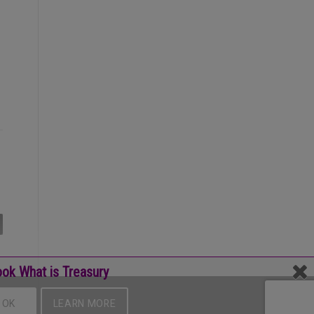
ok What is Treasury
OK
LEARN MORE