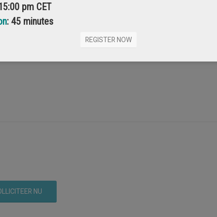
 15:00 pm CET
lgië. Vanuit België wil men graag internationaal expanderen.
on
: 45 minutes
een succes gerelateerde bonus en verdere secundaire
REGISTER NOW
 essentiële rol, behoort tot de mogelijkheden. Dit is een positie die
n met de organisatie.
LLICITEER NU