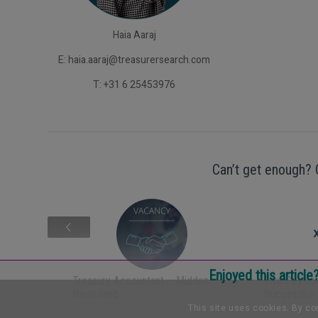
Haia Aaraj
E:
haia.aaraj@treasurersearch.com
T: +31 6 25453976
Can’t get enough? 
Enjoyed this articl
Treasury Accountant – Midden
Live Sessio
Nederland
Successful 
This site uses cookies. By con