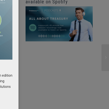
available on Spotify
r
h edition
ing
olutions