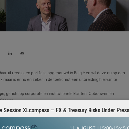
 daaruit reeds een portfolio opgebouwd in België en wil deze nu op een
ak maar is er nu en zeker in de toekomst een uitbreiding hiervan te
ië, gericht op corporate en institutionele klanten. Opbouwen en
finance.
j events en influentials en van hieruit zorgen voor een sterke lokale
e Session XLcompass – FX & Treasury Risks Under Pres
ef regelmatige reizen naar Frankrijk voor overleg en strategie.