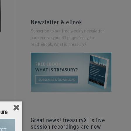
Newsletter & eBook
Subscribe to our free weekly newsletter
and receive your 41 pages ‘easy-to-
read’
eBook, What is Treasury?
sure
Great news! treasuryXL’s live
session recordings are now