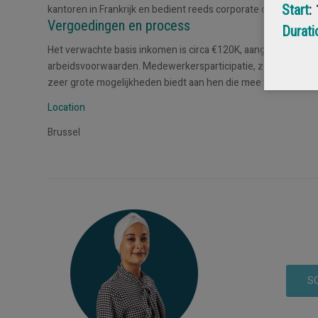
Start
:
kantoren in Frankrijk en bedient reeds corporate clients in Be
Vergoedingen en process
Durati
Het verwachte basis inkomen is circa €120K, aangevuld met 
arbeidsvoorwaarden. Medewerkersparticipatie, zeker voor deze
zeer grote mogelijkheden biedt aan hen die mee willen groeie
Location
Brussel
SO